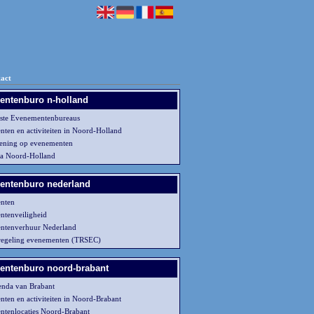
act
ntenburo n-holland
ste Evenementenbureaus
ten en activiteiten in Noord-Holland
ening op evenementen
da Noord-Holland
entenburo nederland
nten
tenveiligheid
ntenverhuur Nederland
regeling evenementen (TRSEC)
ntenburo noord-brabant
enda van Brabant
ten en activiteiten in Noord-Brabant
tenlocaties Noord-Brabant