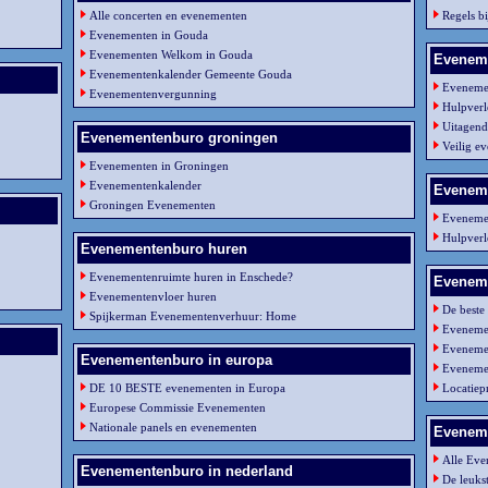
Alle concerten en evenementen
Regels b
Evenementen in Gouda
Evenementen Welkom in Gouda
Eveneme
Evenementenkalender Gemeente Gouda
Evenemen
Evenementenvergunning
Hulpverl
Uitagen
Evenementenburo groningen
Veilig e
Evenementen in Groningen
Evenementenkalender
Eveneme
Groningen Evenementen
Evenemen
Hulpverl
Evenementenburo huren
Evenementenruimte huren in Enschede?
Eveneme
Evenementenvloer huren
De beste
Spijkerman Evenementenverhuur: Home
Evenemen
Eveneme
Evenementenburo in europa
Evenemen
DE 10 BESTE evenementen in Europa
Locatiep
Europese Commissie Evenementen
Nationale panels en evenementen
Evenem
Alle Eve
Evenementenburo in nederland
De leuks