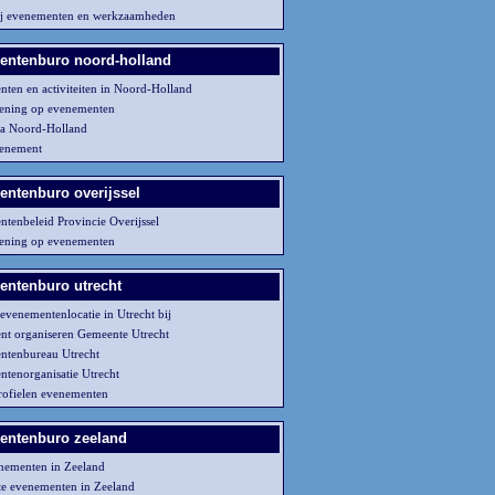
ij evenementen en werkzaamheden
ntenburo noord-holland
ten en activiteiten in Noord-Holland
ening op evenementen
da Noord-Holland
venement
ntenburo overijssel
tenbeleid Provincie Overijssel
ening op evenementen
ntenburo utrecht
 evenementenlocatie in Utrecht bij
t organiseren Gemeente Utrecht
ntenbureau Utrecht
tenorganisatie Utrecht
rofielen evenementen
entenburo zeeland
nementen in Zeeland
te evenementen in Zeeland