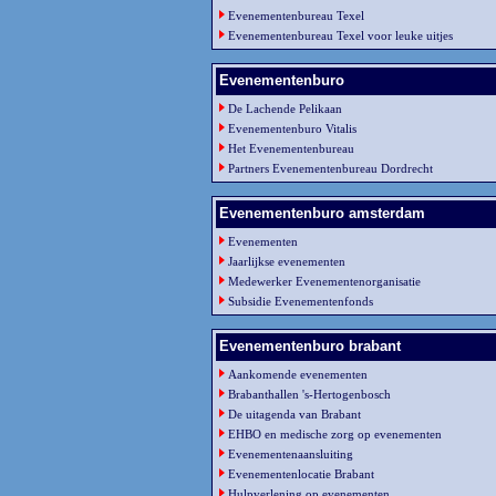
Evenementenbureau Texel
Evenementenbureau Texel voor leuke uitjes
Evenementenburo
De Lachende Pelikaan
Evenementenburo Vitalis
Het Evenementenbureau
Partners Evenementenbureau Dordrecht
Evenementenburo amsterdam
Evenementen
Jaarlijkse evenementen
Medewerker Evenementenorganisatie
Subsidie Evenementenfonds
Evenementenburo brabant
Aankomende evenementen
Brabanthallen 's-Hertogenbosch
De uitagenda van Brabant
EHBO en medische zorg op evenementen
Evenementenaansluiting
Evenementenlocatie Brabant
Hulpverlening op evenementen