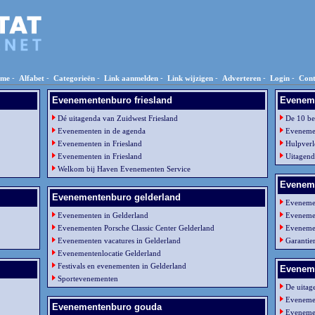
me
-
Alfabet
-
Categorieën
-
Link aanmelden
-
Link wijzigen
-
Adverteren
-
Login
-
Cont
Evenementenburo friesland
Eveneme
Dé uitagenda van Zuidwest Friesland
De 10 be
Evenementen in de agenda
Evenemen
Evenementen in Friesland
Hulpverl
Evenementen in Friesland
Uitagen
Welkom bij Haven Evenementen Service
Evenem
Evenementenburo gelderland
Eveneme
Evenementen in Gelderland
Evenemen
Evenementen Porsche Classic Center Gelderland
Eveneme
Evenementen vacatures in Gelderland
Garantie
Evenementenlocatie Gelderland
Festivals en evenementen in Gelderland
Eveneme
Sportevenementen
De uitag
Evenemen
Evenementenburo gouda
Evenemen